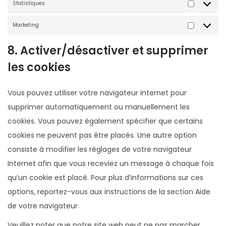
Statistiques
S
c
k
g
e
t
Marketing
u
r
r
M
a
r
a
s
a
8. Activer/désactiver et supprimer
t
i
m
r
les cookies
i
t
k
s
y
e
Vous pouvez utiliser votre navigateur internet pour
t
-
t
supprimer automatiquement ou manuellement les
i
&
i
cookies. Vous pouvez également spécifier que certains
q
-
n
cookies ne peuvent pas être placés. Une autre option
u
a
g
consiste à modifier les réglages de votre navigateur
e
n
Internet afin que vous receviez un message à chaque fois
s
t
qu’un cookie est placé. Pour plus d’informations sur ces
i
options, reportez-vous aux instructions de la section Aide
-
de votre navigateur.
s
p
Veuillez noter que notre site web peut ne pas marcher