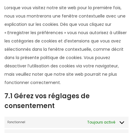
e
v
o
c
r
s
t
n
s
Lorsque vous visitez notre site web pour la première fois,
w
i
o
e
v
e
o
t
e
nous vous montrerons une fenêtre contextuelle avec une
i
c
c
e
i
r
s
t
n
explication sur les cookies. Dès que vous cliquez sur
s
e
o
l
c
v
e
o
t
« Enregistrer les préférences » vous nous autorisez à utiliser
t
p
m
e
e
i
r
s
t
les catégories de cookies et d’extensions que vous avez
i
h
m
m
w
c
v
e
o
sélectionnés dans la fenêtre contextuelle, comme décrit
a
p
e
e
o
e
i
r
s
dans la présente politique de cookies. Vous pouvez
r
n
r
c
c
v
e
désactiver l’utilisation des cookies via votre navigateur,
c
t
d
e
e
i
r
mais veuillez noter que notre site web pourrait ne plus
e
o
p
r
f
c
v
fonctionner correctement.
r
r
b
a
e
i
7.1 Gérez vos réglages de
e
e
c
i
c
consentement
s
r
e
n
e
s
-
b
s
d
Toujours activé
Fonctionnel
s
o
t
i
e
o
a
v