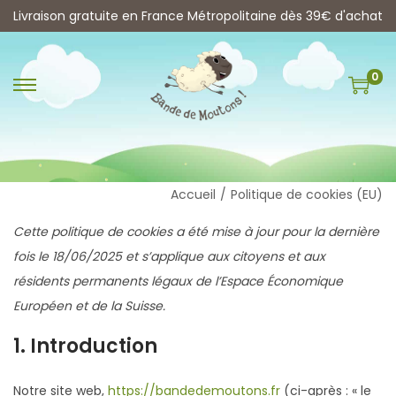
Livraison gratuite en France Métropolitaine dès 39€ d'achat
0
P
P
a
a
s
s
s
s
e
e
Accueil
/
Politique de cookies (EU)
r
r
Cette politique de cookies a été mise à jour pour la dernière
à
a
fois le 18/06/2025 et s’applique aux citoyens et aux
l
u
résidents permanents légaux de l’Espace Économique
a
c
Européen et de la Suisse.
n
o
1. Introduction
a
n
v
t
Notre site web,
https://bandedemoutons.fr
(ci-après : « le
i
e