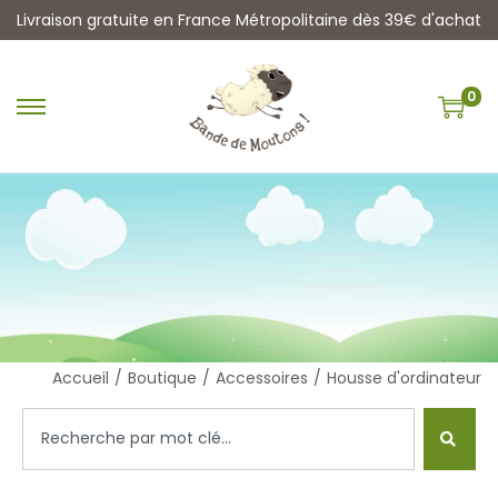
Livraison gratuite en France Métropolitaine dès 39€ d'achat
0
Accueil
/
Boutique
/
Accessoires
/
Housse d'ordinateur