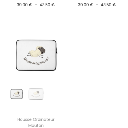
39.00
€
–
43.50
€
39.00
€
–
43.50
€
Housse Ordinateur
Mouton