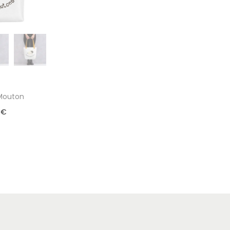
Mouton
0
€