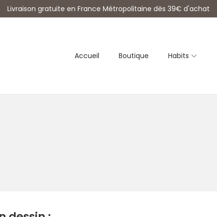
Livraison gratuite en France Métropolitaine dès 39€ d'achat
Accueil
Boutique
Habits
n dessin :