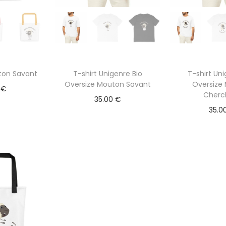
ton Savant
T-shirt Unigenre Bio
T-shirt Uni
Oversize Mouton Savant
Oversize
0
€
Cherc
35.00
€
35.0