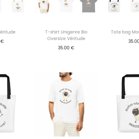
éritude
T-shirt Unigenre Bio
Tote bag Mou
Oversize Véritude
0
€
35.0
35.00
€