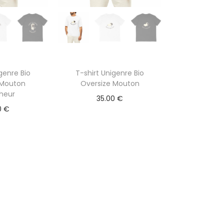
genre Bio
T-shirt Unigenre Bio
 Mouton
Oversize Mouton
heur
35.00
€
0
€