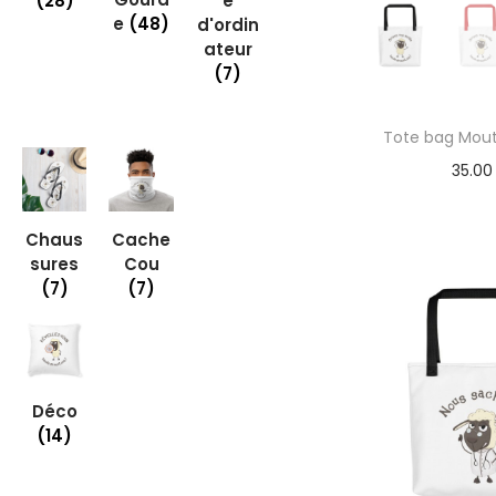
(28)
e
e
(48)
d'ordin
ateur
(7)
Tote bag Mout
35.0
Chaus
Cache
sures
Cou
(7)
(7)
Déco
(14)