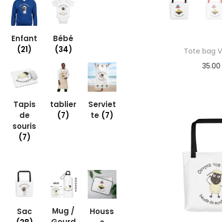
Enfant
Bébé
(21)
(34)
Tote bag V
35.0
Tapis
tablier
Serviet
de
(7)
te
(7)
souris
(7)
Mug /
Sac
Houss
Gourd