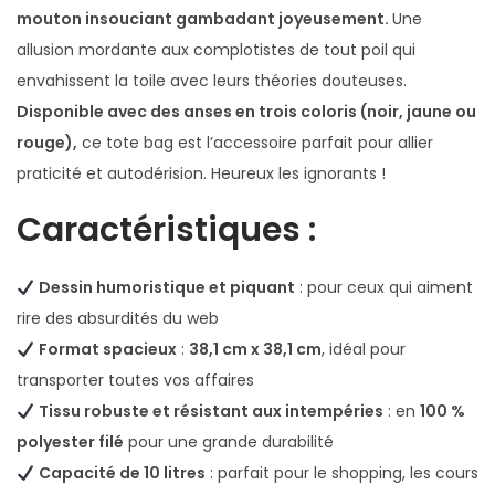
u
mouton insouciant gambadant joyeusement.
Une
t
allusion mordante aux complotistes de tout poil qui
o
envahissent la toile avec leurs théories douteuses.
n
Disponible avec des anses en trois coloris (noir, jaune ou
rouge),
ce tote bag est l’accessoire parfait pour allier
praticité et autodérision. Heureux les ignorants !
Caractéristiques
:
Dessin humoristique et piquant
: pour ceux qui aiment
rire des absurdités du web
Format spacieux
:
38,1 cm x 38,1 cm
, idéal pour
transporter toutes vos affaires
Tissu robuste et résistant aux intempéries
: en
100 %
polyester filé
pour une grande durabilité
Capacité de 10 litres
: parfait pour le shopping, les cours