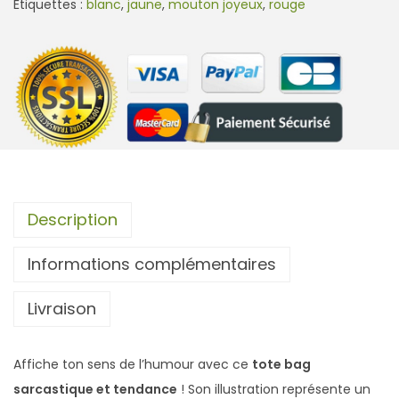
Étiquettes :
blanc
,
jaune
,
mouton joyeux
,
rouge
n
t
i
t
é
d
e
T
o
Description
t
Informations complémentaires
e
b
Livraison
a
g
M
Affiche ton sens de l’humour avec ce
tote bag
o
sarcastique et tendance
! Son illustration représente un