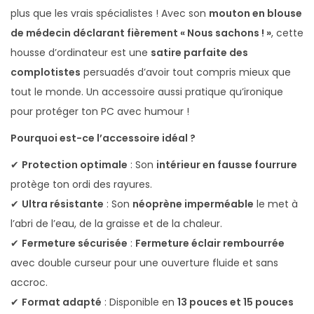
plus que les vrais spécialistes ! Avec son
mouton en blouse
n
de médecin déclarant fièrement « Nous sachons ! »
, cette
a
housse d’ordinateur est une
satire parfaite des
t
complotistes
persuadés d’avoir tout compris mieux que
e
tout le monde. Un accessoire aussi pratique qu’ironique
u
pour protéger ton PC avec humour !
r
M
Pourquoi est-ce l’accessoire idéal ?
o
✔
Protection optimale
: Son
intérieur en fausse fourrure
u
protège ton ordi des rayures.
t
✔
Ultra résistante
: Son
néoprène imperméable
le met à
o
l’abri de l’eau, de la graisse et de la chaleur.
n
✔
Fermeture sécurisée
:
Fermeture éclair rembourrée
S
avec double curseur pour une ouverture fluide et sans
a
accroc.
v
✔
Format adapté
: Disponible en
13 pouces et 15 pouces
a