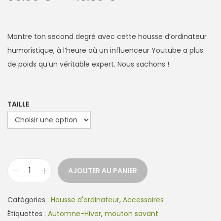
l
a
g
Montre ton second degré avec cette housse d’ordinateur
e
humoristique, à l’heure où un influenceur Youtube a plus
d
de poids qu’un véritable expert. Nous sachons !
e
p
r
TAILLE
i
x
:
AJOUTER AU PANIER
3
q
9
u
Catégories :
Housse d'ordinateur
.
,
Accessoires
a
Étiquettes :
Automne-Hiver
,
mouton savant
0
n