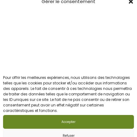
u
u
Gérer le consentement
t
t
Confidentialité
.
n
n
r
r
L
Mentions Légales
t
t
l
l
e
ê
ê
CGV
a
a
s
t
t
p
p
o
r
r
a
a
Newsletter
p
e
e
g
g
t
c
c
Pour ceux qui veulent être les 1ers informés avant le
e
e
i
h
h
reste du troupeau.
d
d
o
o
o
u
u
Pour offrir les meilleures expériences, nous utilisons des technologies
n
Email
telles que les cookies pour stocker et/ou accéder aux informations
i
i
p
p
des appareils. Le fait de consentir à ces technologies nous permettra
s
s
s
r
r
de traiter des données telles que le comportement de navigation ou
p
les ID uniques sur ce site. Le fait de ne pas consentir ou de retirer son
i
i
J'accepte la politique de confidentialité
o
o
consentement peut avoir un effet négatif sur certaines
e
e
e
caractéristiques et fonctions.
d
d
u
s
s
u
u
Accepter
v
s
s
i
i
e
u
u
Refuser