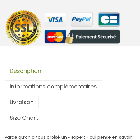
0
t
i
€
t
à
é
4
d
3
e
.
H
5
o
Description
0
u
Informations complémentaires
s
€
s
Livraison
e
O
Size Chart
r
d
Parce qu’on a tous croisé un « expert » qui pense en savoir
i