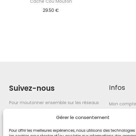
Cache Cou Mouton
29.50
€
Suivez-nous
Infos
Pour moutonner ensemble sur les réseaux
Mon compt
sociaux. Et surtout n'oubliez pas d'ouvrir
À propos
Gérer le consentement
vos zoeils !
FAQ
Pour offrir les meilleures expériences, nous utilisons des technologies 
les cookies pour stocker et/ou accéder aux informations des appareils