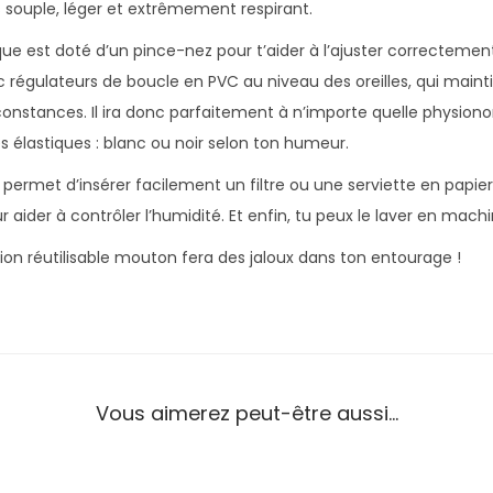
s souple, léger et extrêmement respirant.
est doté d’un pince-nez pour t’aider à l’ajuster correctement.
 régulateurs de boucle en PVC au niveau des oreilles, qui mai
onstances. Il ira donc parfaitement à n’importe quelle physionom
es élastiques : blanc ou noir selon ton humeur.
permet d’insérer facilement un filtre ou une serviette en papie
 aider à contrôler l’humidité. Et enfin, tu peux le laver en mac
n réutilisable mouton fera des jaloux dans ton entourage !
Vous aimerez peut-être aussi…