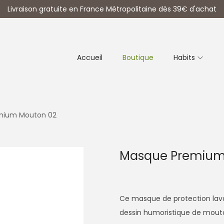
Livraison gratuite en France Métropolitaine dès 39€ d'achat
Accueil
Boutique
Habits
mium Mouton 02
Masque Premium
Ce masque de protection lava
dessin humoristique de mouto