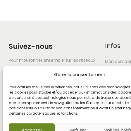
Suivez-nous
Infos
Pour moutonner ensemble sur les réseaux
Mon compt
sociaux. Et surtout n'oubliez pas d'ouvrir
À propos
Gérer le consentement
vos zoeils !
FAQ
Pour offrir les meilleures expériences, nous utilisons des technologies 
les cookies pour stocker et/ou accéder aux informations des appareils
Livraison-Re
de consentir à ces technologies nous permettra de traiter des donnée
que le comportement de navigation ou les ID uniques sur ce site. Le f
pas consentir ou de retirer son consentement peut avoir un effet néga
certaines caractéristiques et fonctions.
Accepter
Refuser
Voir les pré