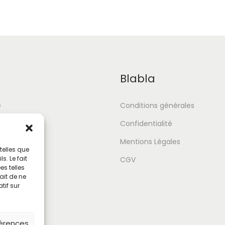
Blabla
e
Conditions générales
Confidentialité
Mentions Légales
telles que
. Le fait
tour
CGV
s telles
ait de ne
tif sur
férences