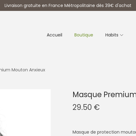
Livraison gratuite en France Métropolitaine dès 39€ d'achat
Accueil
Boutique
Habits
mium Mouton Anxieux
Masque Premium
29.50
€
Masque de protection mouto