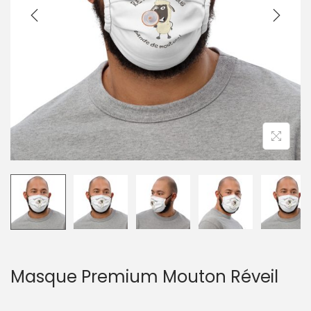
g
n
a
u
t
i
o
n
Masque Premium Mouton Réveil