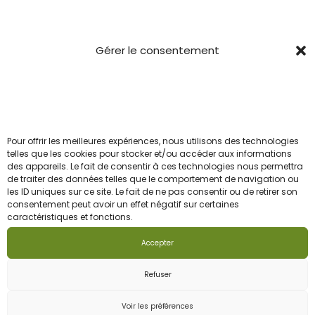
CGV
Gérer le consentement
Newsletter
Pour ceux qui veulent être les 1ers informés avant le
reste du troupeau.
Pour offrir les meilleures expériences, nous utilisons des technologies
Email
telles que les cookies pour stocker et/ou accéder aux informations
des appareils. Le fait de consentir à ces technologies nous permettra
de traiter des données telles que le comportement de navigation ou
les ID uniques sur ce site. Le fait de ne pas consentir ou de retirer son
J'accepte la politique de confidentialité
consentement peut avoir un effet négatif sur certaines
caractéristiques et fonctions.
Accepter
Refuser
Voir les préférences
© 2025
SpeeWeb
- Tous droits réservés