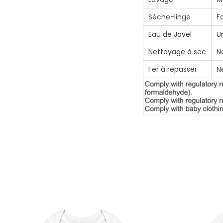
Sèche-linge
F
Eau de Javel
U
Nettoyage à sec
N
Fer à repasser
N