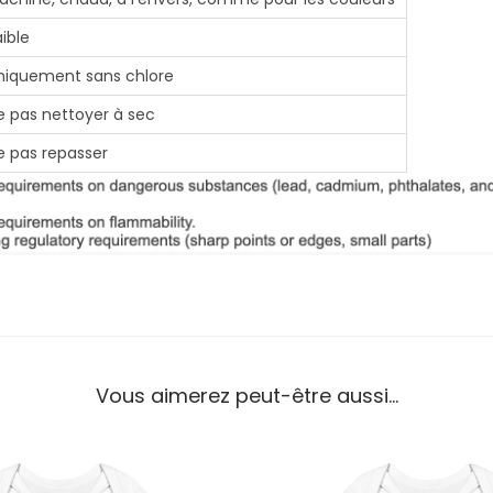
o
aible
u
niquement sans chlore
t
o
e pas nettoyer à sec
n
e pas repasser
R
é
v
e
i
l
Vous aimerez peut-être aussi…