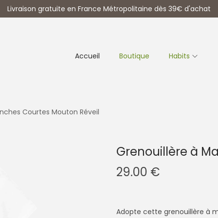
Livraison gratuite en France Métropolitaine dès 39€ d'achat
Accueil
Boutique
Habits
anches Courtes Mouton Réveil
Grenouillère à M
29.00
€
Adopte cette grenouillère à 