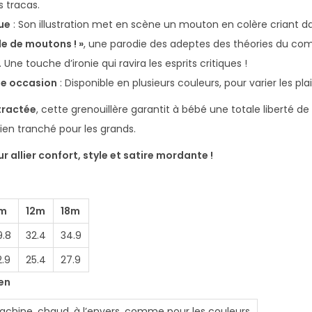
s tracas.
à
ue
: Son illustration met en scène un mouton en colère criant
M
de de moutons ! »
, une parodie des adeptes des théories du com
a
Une touche d’ironie qui ravira les esprits critiques !
n
ue occasion
: Disponible en plusieurs couleurs, pour varier les plais
c
h
tractée
, cette grenouillère garantit à bébé une totale liberté 
e
en tranché pour les grands.
s
 allier confort, style et satire mordante !
C
o
u
m
12m
18m
r
9.8
32.4
34.9
t
2.9
25.4
27.9
e
ien
s
M
achine, chaud, à l’envers, comme pour les couleurs