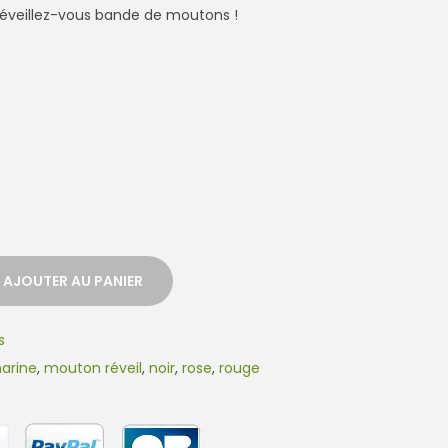
Réveillez-vous bande de moutons !
AJOUTER AU PANIER
s
arine
,
mouton réveil
,
noir
,
rose
,
rouge