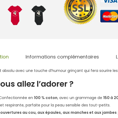
t
é
d
e
G
r
e
n
tion
Informations complémentaires
o
u
 absolu avec une touche d’humour grinçant qui fera sourire les
i
ous allez l’adorer ?
l
l
 Confectionnée en
100 % coton
, avec un grammage de
150 à 2
è
et respirante, parfaite pour la peau sensible des tout-petits.
r
s
ouvertures au cou, aux épaules, aux manches et aux jambes
e