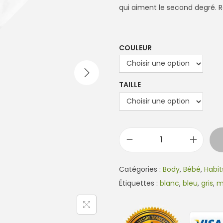
qui aiment le second degré. 
COULEUR
TAILLE
q
u
Catégories :
Body
,
Bébé
,
Habit
a
Étiquettes :
blanc
,
bleu
,
gris
,
m
n
t
i