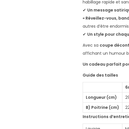
habillage rapide et san
✔
Un message satiriq
« Réveillez-vous, ban
autres d’être endormis. 
✔
Un style pour chaq
Avec sa
coupe décon
affichant un humour bi
Un cadeau parfait pour
Guide des tailles
6
Longueur (cm)
2
B) Poitrine (cm)
2
Instructions d’entret
Lavage
M