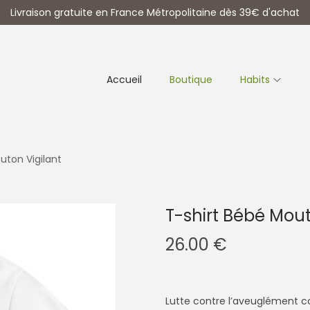
Livraison gratuite en France Métropolitaine dès 39€ d'achat
Accueil
Boutique
Habits
uton Vigilant
T-shirt Bébé Mout
26.00
€
Lutte contre l’aveuglément col