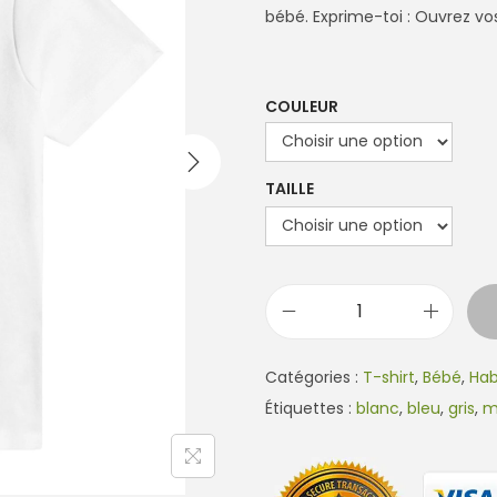
bébé. Exprime-toi : Ouvrez vo
COULEUR
TAILLE
q
u
Catégories :
T-shirt
,
Bébé
,
Hab
a
Étiquettes :
blanc
,
bleu
,
gris
,
m
n
t
i