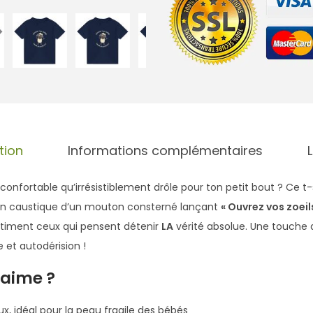
t
é
d
e
T
-
s
h
tion
Informations complémentaires
i
r
i confortable qu’irrésistiblement drôle pour ton petit bout ? Ce t-
t
tion caustique d’un mouton consterné lançant
« Ouvrez vos zoei
B
entiment ceux qui pensent détenir
LA
vérité absolue. Une touche 
é
e et autodérision !
b
’aime ?
é
M
x, idéal pour la peau fragile des bébés