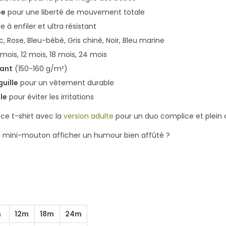
o
ée
pour une liberté de mouvement totale
u
le à enfiler et ultra résistant
t
c, Rose, Bleu-bébé, Gris chiné, Noir, Bleu marine
o
 mois, 12 mois, 18 mois, 24 mois
n
rant
(150-160 g/m²)
V
uille
pour un vêtement durable
i
le
pour éviter les irritations
g
 ce t-shirt avec la
version adulte
pour un duo complice et plein 
i
l
ton mini-mouton afficher un humour bien affûté ?
a
n
t
m
12m
18m
24m