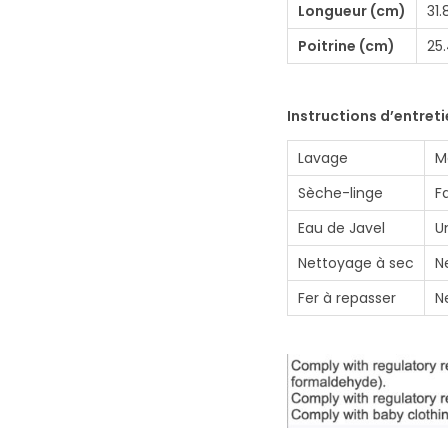
Longueur (cm)
31.
Poitrine (cm)
25
Instructions d’entret
Lavage
M
Sèche-linge
F
Eau de Javel
U
Nettoyage à sec
N
Fer à repasser
N