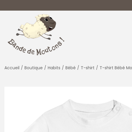
P
P
a
a
s
s
s
s
Accueil
/
Boutique
/
Habits
/
Bébé
/
T-shirt
/
T-shirt Bébé Mo
e
e
r
r
à
a
l
u
a
c
n
o
a
n
v
t