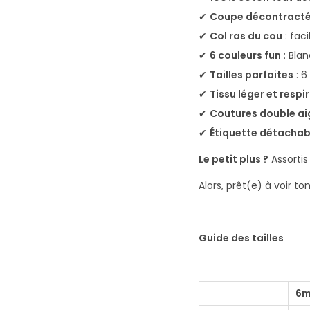
✔
Coupe décontract
✔
Col ras du cou
: faci
✔
6 couleurs fun
: Blan
✔
Tailles parfaites
: 6
✔
Tissu léger et respi
✔
Coutures double aig
✔
Étiquette détachab
Le petit plus ?
Assortis
Alors, prêt(e) à voir 
Guide des tailles
6