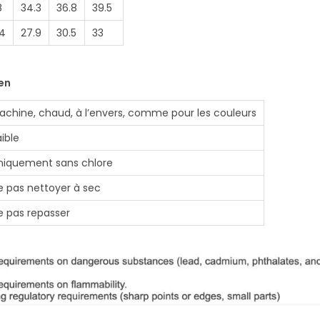
8
34.3
36.8
39.5
.4
27.9
30.5
33
ien
achine, chaud, à l’envers, comme pour les couleurs
aible
niquement sans chlore
e pas nettoyer à sec
e pas repasser