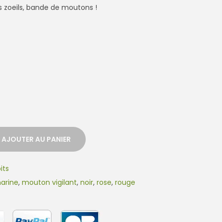
s zoeils, bande de moutons !
AJOUTER AU PANIER
its
arine
,
mouton vigilant
,
noir
,
rose
,
rouge