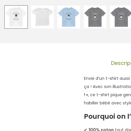
Descrip
Envie d’un t-shirt auss
ça ! Avec son illustra
! »
, ce t-shirt pique g
habiller bébé avec styl
Pourquoi on l
✔
100% coton
tout dou