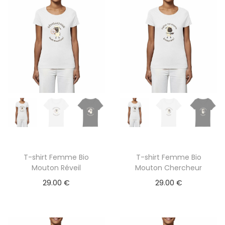
T-shirt Femme Bio
T-shirt Femme Bio
C
C
Mouton Réveil
Mouton Chercheur
e
e
29.00
€
29.00
€
p
p
r
r
o
o