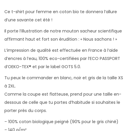
t
F
Ce t-shirt pour femme en coton bio te donnera l’allure
e
d’une savante cet été !
m
Il porte l’illustration de notre mouton sacheur scientifique
m
affirmant haut et fort son érudition : « Nous sachons ! »
e
L’impression de qualité est effectuée en France à l’aide
B
d’encres à l’eau, 100% eco-certifiées par l’ECO PASSPORT
i
d’OEKO-TEX® et par le label GOTS 5.0.
o
M
Tu peux le commander en blanc, noir et gris de la taille XS
o
à 2XL.
u
Comme la coupe est flatteuse, prend pour une taille en-
t
dessous de celle que tu portes d’habitude si souhaites le
o
porter près du corps.
n
– 100% coton biologique peigné (90% pour le gris chiné)
S
– 140 g/m²