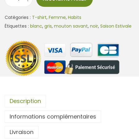
q
u
Catégories :
T-shirt
,
Femme
,
Habits
a
Étiquettes :
blanc
,
gris
,
mouton savant
,
noir
,
Saison Estivale
n
t
i
t
é
d
e
T
-
Description
s
Informations complémentaires
h
i
Livraison
r