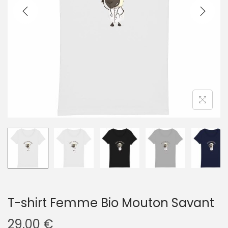
g
n
a
u
t
i
o
n
T-shirt Femme Bio Mouton Savant
29.00
€