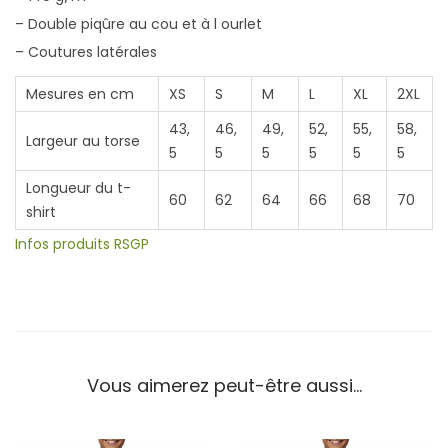
a
– Double piqûre au cou et à l ourlet
v
– Coutures latérales
a
n
Mesures en cm
XS
S
M
L
XL
2XL
t
43,
46,
49,
52,
55,
58,
Largeur au torse
5
5
5
5
5
5
Longueur du t-
60
62
64
66
68
70
shirt
Infos produits RSGP
Vous aimerez peut-être aussi…