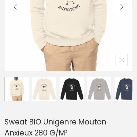
g
n
a
u
t
i
o
n
Sweat BIO Unigenre Mouton
Anxieux 280 G/M²