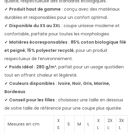
qualité, respectueuse des standards écologiques.
u
✔
Produit haut de gamme
: conçu avec des matériaux
t
durables et responsables pour un confort optimal.
o
✔
Disponible du XS au 3XL
: coupe unisexe moderne et
n
confortable, parfaite pour toutes les morphologies.
A
✔
Matières écoresponsables
:
85% coton biologique filé
n
et peigné
,
15% polyester recyclé
, pour un produit
x
respectueux de l’environnement.
i
✔
Poids idéal
:
280 g/m²
, parfait pour un usage quotidien
e
tout en offrant chaleur et légèreté.
u
✔
Couleurs disponibles
:
Ivoire, Noir, Gris, Marine,
x
Bordeaux
.
2
✔
Conseil pour les filles
: choisissez une taille en dessous
8
de votre taille de référence pour une coupe plus ajustée.
0
X
X
2X
3X
G
Mesures en cm
S
M
L
S
L
L
L
/