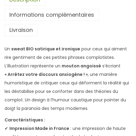
e
Informations complémentaires
a
t
Livraison
B
I
O
Un
sweat BIO satirique et ironique
pour ceux qui aiment
U
rire gentiment de ces petites phrases complotistes.
n
L’illustration représente un
mouton angoissé
s’écriant
i
« Arrêtez votre discours anxiogène ! »
, une manière
g
humoristique de critiquer ceux qui déforment la réalité qui
e
les déstabilise pour se conforter dans des théories du
n
complot. Un design à l’humour caustique pour pointer du
r
doigt la paranoïa des temps modernes.
e
Caractéristiques :
M
✔
Impression Made in France
: une impression de haute
o