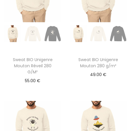
Sweat BIO Unigenre
Sweat BIO Unigenre
C
C
Mouton Réveil 280
Mouton 280 g/m²
e
e
G/M²
49.00
€
p
p
55.00
€
r
r
o
o
d
d
u
u
i
i
t
t