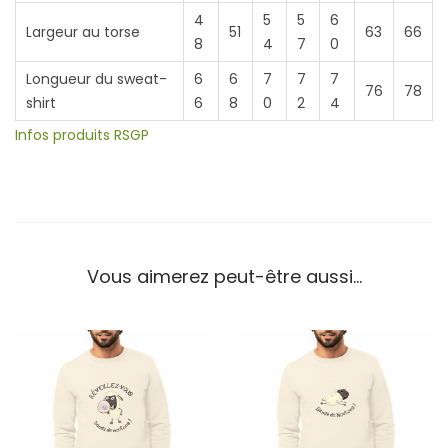
M
4
5
5
6
Largeur au torse
51
63
66
8
4
7
0
²
Longueur du sweat-
6
6
7
7
7
76
78
shirt
6
8
0
2
4
Infos produits RSGP
Vous aimerez peut-être aussi…