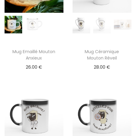
Mug Emaillé Mouton
Mug Céramique
C
Anxieux
Mouton Réveil
e
26.00
€
28.00
€
p
r
o
d
u
i
t
a