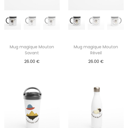
p
l
u
s
i
e
Mug magique Mouton
Mug magique Mouton
u
Savant
Réveil
r
26.00
€
26.00
€
s
v
a
r
i
a
t
i