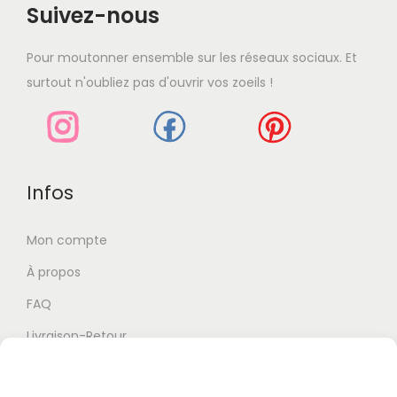
Suivez-nous
u
v
Pour moutonner ensemble sur les réseaux sociaux. Et
e
surtout n'oubliez pas d'ouvrir vos zoeils !
n
t
ê
t
r
Infos
e
c
Mon compte
h
À propos
o
FAQ
i
Livraison-Retour
s
i
e
Blabla