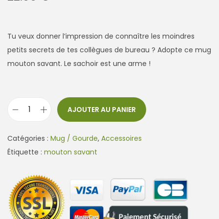
Tu veux donner l’impression de connaître les moindres
petits secrets de tes collègues de bureau ? Adopte ce mug
mouton savant. Le sachoir est une arme !
AJOUTER AU PANIER
q
u
Catégories :
Mug / Gourde
,
Accessoires
a
Étiquette :
mouton savant
n
t
i
t
é