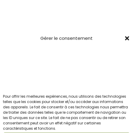
s
s
Conditions générales
u
Confidentialité
r
Mentions Légales
l
Gérer le consentement
CGV
a
p
a
Newsletter
g
Pour ceux qui veulent être les 1ers informés avant le
e
reste du troupeau.
d
u
Pour offrir les meilleures expériences, nous utilisons des technologies
Email
telles que les cookies pour stocker et/ou accéder aux informations
p
des appareils. Le fait de consentir à ces technologies nous permettra
r
de traiter des données telles que le comportement de navigation ou
les ID uniques sur ce site. Le fait de ne pas consentir ou de retirer son
J'accepte la politique de confidentialité
o
consentement peut avoir un effet négatif sur certaines
caractéristiques et fonctions.
d