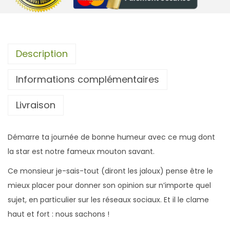
d
e
M
u
Description
g
Informations complémentaires
M
o
Livraison
u
t
o
Démarre ta journée de bonne humeur avec ce mug dont
n
la star est notre fameux mouton savant.
S
Ce monsieur je-sais-tout (diront les jaloux) pense être le
a
mieux placer pour donner son opinion sur n’importe quel
v
sujet, en particulier sur les réseaux sociaux. Et il le clame
a
haut et fort : nous sachons !
n