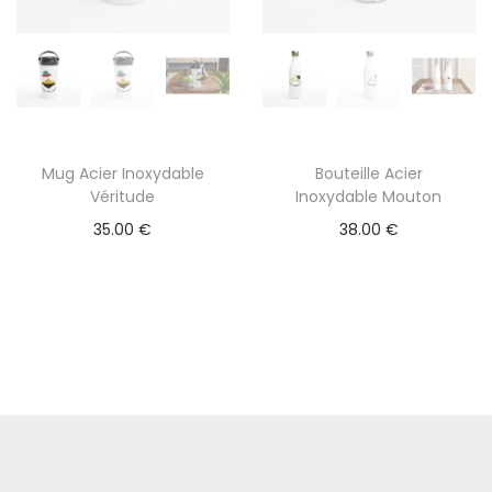
o
n
s
.
L
e
Mug Acier Inoxydable
Bouteille Acier
Véritude
Inoxydable Mouton
s
35.00
€
38.00
€
o
p
t
i
o
n
s
p
e