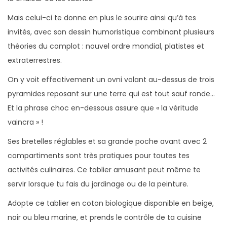
o
Mais celui-ci te donne en plus le sourire ainsi qu’à tes
n
invités, avec son dessin humoristique combinant plusieurs
B
théories du complot : nouvel ordre mondial, platistes et
i
extraterrestres.
o
On y voit effectivement un ovni volant au-dessus de trois
V
pyramides reposant sur une terre qui est tout sauf ronde…
é
Et la phrase choc en-dessous assure que « la véritude
r
vaincra » !
i
t
Ses bretelles réglables et sa grande poche avant avec 2
u
compartiments sont très pratiques pour toutes tes
d
activités culinaires. Ce tablier amusant peut même te
e
servir lorsque tu fais du jardinage ou de la peinture.
Adopte ce tablier en coton biologique disponible en beige,
noir ou bleu marine, et prends le contrôle de ta cuisine