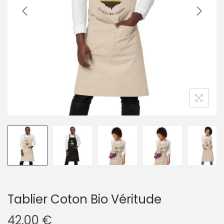
g
n
a
u
t
i
o
n
Tablier Coton Bio Véritude
42.00
€