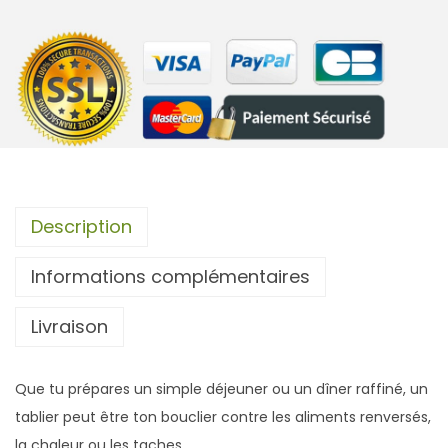
t
i
t
é
d
e
T
a
Description
b
Informations complémentaires
l
i
Livraison
e
r
C
Que tu prépares un simple déjeuner ou un dîner raffiné, un
o
tablier peut être ton bouclier contre les aliments renversés,
t
la chaleur ou les taches.