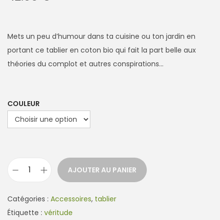
Mets un peu d’humour dans ta cuisine ou ton jardin en
portant ce tablier en coton bio qui fait la part belle aux
théories du complot et autres conspirations…
COULEUR
AJOUTER AU PANIER
q
u
Catégories :
Accessoires
,
tablier
a
Étiquette :
véritude
n