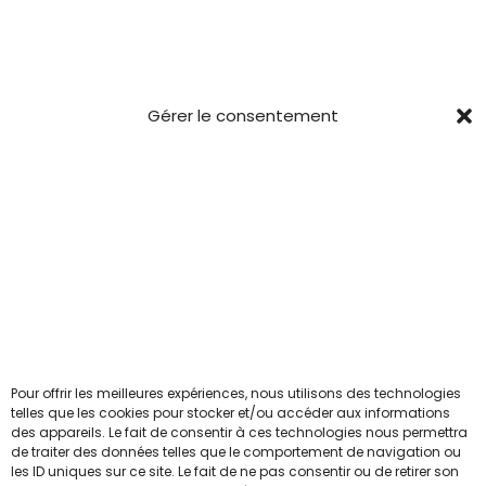
o
o
i
e
e
e
e
Blabla
d
d
o
u
u
s
s
u
u
n
v
v
s
s
Conditions générales
i
i
s
e
e
Gérer le consentement
u
u
t
t
Confidentialité
.
n
n
r
r
L
Mentions Légales
t
t
l
l
e
ê
ê
CGV
a
a
s
t
t
p
p
o
r
r
a
a
Newsletter
p
e
e
g
g
t
c
c
Pour ceux qui veulent être les 1ers informés avant le
e
e
i
h
h
reste du troupeau.
d
d
o
o
o
u
u
Pour offrir les meilleures expériences, nous utilisons des technologies
n
Email
telles que les cookies pour stocker et/ou accéder aux informations
i
i
p
p
des appareils. Le fait de consentir à ces technologies nous permettra
s
s
s
r
r
de traiter des données telles que le comportement de navigation ou
p
les ID uniques sur ce site. Le fait de ne pas consentir ou de retirer son
i
i
J'accepte la politique de confidentialité
o
o