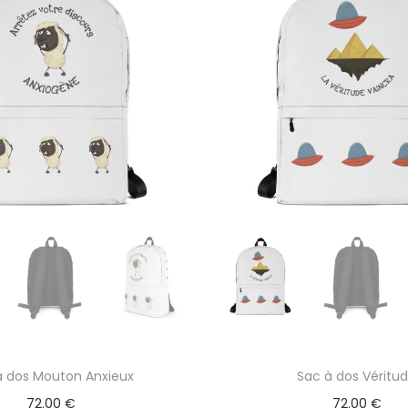
à dos Mouton Anxieux
Sac à dos Véritu
72.00
€
72.00
€