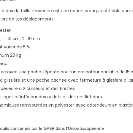
h
c à dos de taille moyenne est une option pratique et fiable pour
e
lors de tes déplacements.
u
r
yester
 L : 31 cm, D : 10 cm
ut varier de 5 %
imum 20 kg
’eau
eure avec une poche séparée pour un ordinateur portable de 15
 glissière et une poche cachée avec fermeture à glissière à l’ar
upérieure a 2 curseurs et des tirettes
epoil à l’intérieur des ourlets et dos en filet doux
gonomiques rembourrées en polyester avec détendeurs en plasti