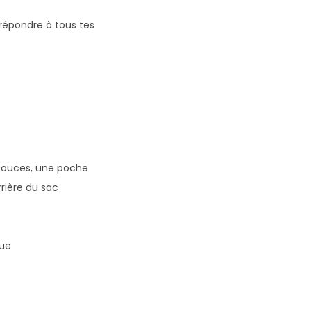
 répondre à tous tes
 pouces, une poche
rière du sac
que