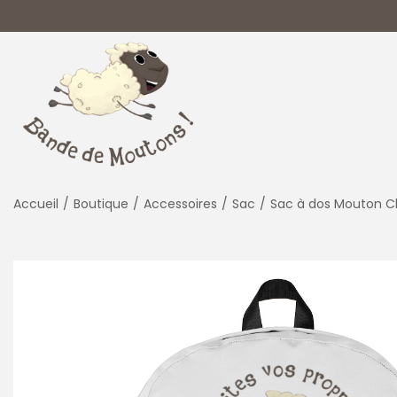
P
P
a
a
s
s
s
s
Accueil
/
Boutique
/
Accessoires
/
Sac
/
Sac à dos Mouton C
e
e
r
r
à
a
l
u
a
c
n
o
a
n
v
t