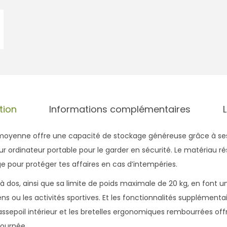
c
à
d
o
s
M
o
u
tion
Informations complémentaires
t
o
 moyenne offre une capacité de stockage généreuse grâce à ses
n
 ordinateur portable pour le garder en sécurité. Le matériau rés
C
pour protéger tes affaires en cas d’intempéries.
h
 dos, ainsi que sa limite de poids maximale de 20 kg, en font un
e
 ou les activités sportives. Et les fonctionnalités supplémentair
r
assepoil intérieur et les bretelles ergonomiques rembourrées of
c
journée.