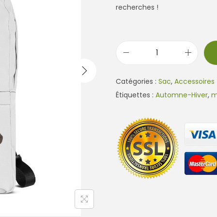
recherches !
q
u
Catégories :
Sac
,
Accessoires
a
Étiquettes :
Automne-Hiver
,
m
n
t
i
t
é
d
e
S
a