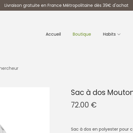
Livraison gratuite en France Métropolitaine dès 39€ d'achat
Accueil
Boutique
Habits
hercheur
Sac à dos Mouto
72.00
€
Sac à dos en polyester pour c