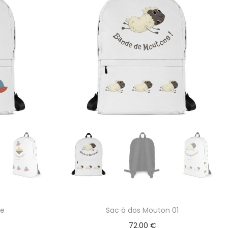
de
Sac à dos Mouton 01
72.00
€