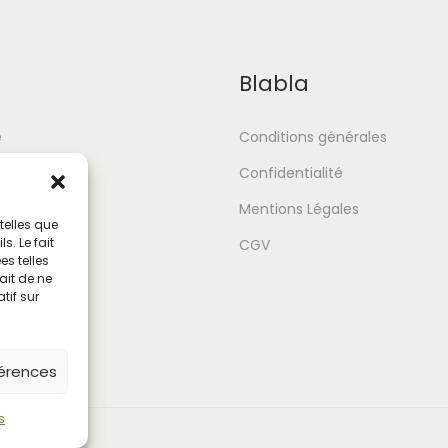
Blabla
e
Conditions générales
Confidentialité
Mentions Légales
telles que
. Le fait
tour
CGV
s telles
ait de ne
tif sur
férences
s