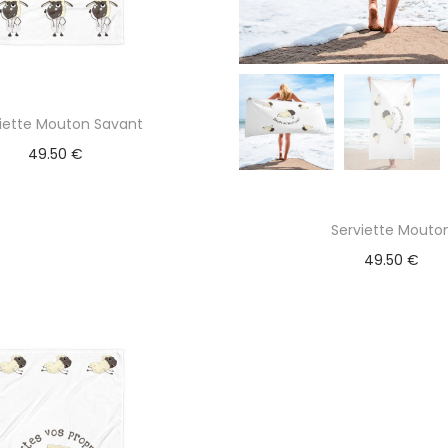
iette Mouton Savant
49.50
€
Serviette Mouto
49.50
€