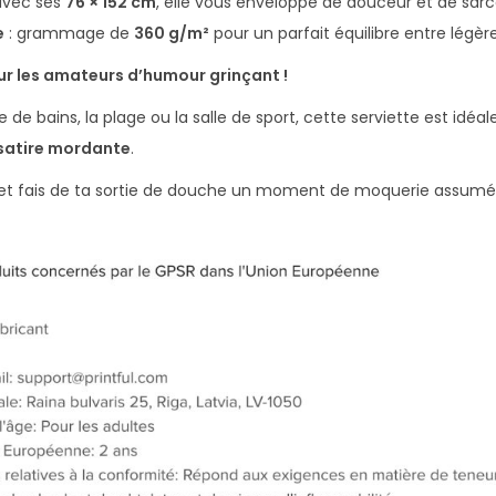
avec ses
76 × 152 cm
, elle vous enveloppe de douceur et de sar
i
e
: grammage de
360 g/m²
pour un parfait équilibre entre légèr
l
a
r les amateurs d’humour grinçant !
n
le de bains, la plage ou la salle de sport, cette serviette est idé
t
 satire mordante
.
r et fais de ta sortie de douche un moment de moquerie assumé