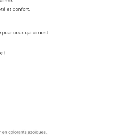
casme.
eté et confort.
ale pour ceux qui aiment
e !