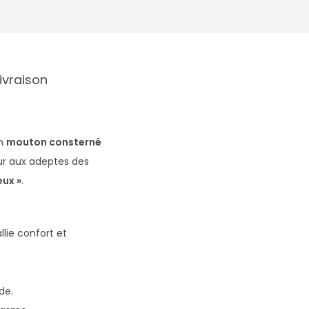
Livraison
un
mouton consterné
ur aux adeptes des
eux »
.
 allie confort et
de.