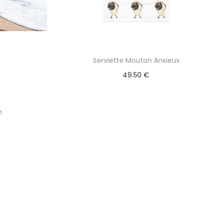
Serviette Mouton Anxieux
49.50
€
n