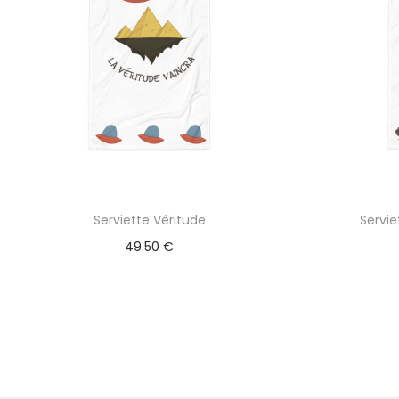
Serviette Véritude
Servi
49.50
€