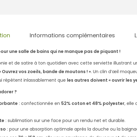
r
v
i
e
tion
Informations complémentaires
t
t
our une salle de bains qui ne manque pas de piquant !
e
M
nie et de satire à ton quotidien avec cette serviette illustrant 
o
« Ouvrez vos zoeils, bande de moutons ! »
. Un clin d’œil moque
u
ui répètent inlassablement que
les autres doivent « ouvrir les y
t
adorer ?
o
sorbante
: confectionnée en
52% coton et 48% polyester
, elle
n
V
te
: sublimation sur une face pour un rendu net et durable.
i
rso
: pour une absorption optimale après la douche ou la baigna
g