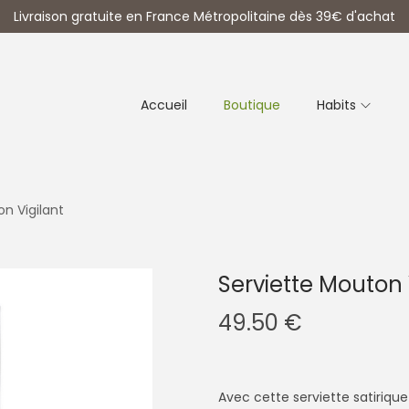
Livraison gratuite en France Métropolitaine dès 39€ d'achat
Accueil
Boutique
Habits
n Vigilant
Serviette Mouton 
49.50
€
Avec cette serviette satirique