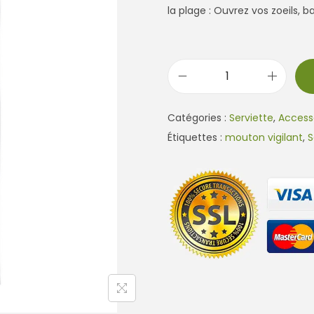
la plage : Ouvrez vos zoeils,
q
u
Catégories :
Serviette
,
Access
a
Étiquettes :
mouton vigilant
,
S
n
t
i
t
é
d
e
S
e