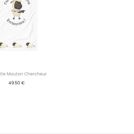
ette Mouton Chercheur
49.50
€