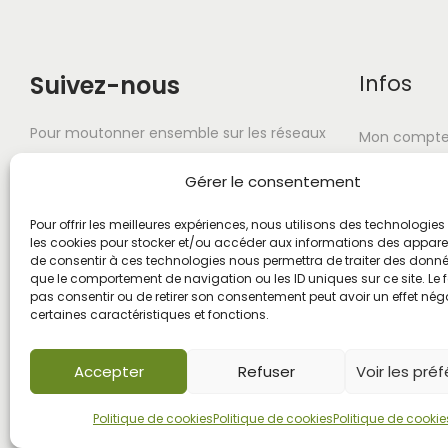
Suivez-nous
Infos
Pour moutonner ensemble sur les réseaux
Mon compt
sociaux. Et surtout n'oubliez pas d'ouvrir
À propos
Gérer le consentement
vos zoeils !
FAQ
Pour offrir les meilleures expériences, nous utilisons des technologies 
les cookies pour stocker et/ou accéder aux informations des appareils
Livraison-Re
de consentir à ces technologies nous permettra de traiter des donnée
que le comportement de navigation ou les ID uniques sur ce site. Le f
pas consentir ou de retirer son consentement peut avoir un effet néga
certaines caractéristiques et fonctions.
Accepter
Refuser
Voir les pré
Politique de cookies
Politique de cookies
Politique de cookie
© 2025
SpeeWeb
- Tous droits réservés