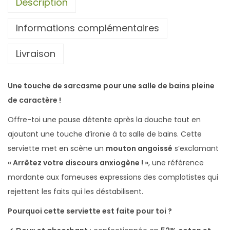
Description
r
Informations complémentaires
v
i
Livraison
e
t
t
Une touche de sarcasme pour une salle de bains pleine
e
de caractère !
M
Offre-toi une pause détente après la douche tout en
o
ajoutant une touche d’ironie à ta salle de bains. Cette
u
serviette met en scène un
mouton angoissé
s’exclamant
t
« Arrêtez votre discours anxiogène ! »
, une référence
o
mordante aux fameuses expressions des complotistes qui
n
rejettent les faits qui les déstabilisent.
A
Pourquoi cette serviette est faite pour toi ?
n
x