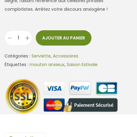
degré, faisant référence aux célèbres phrases
complotistes. Arrêtez votre discours anxiogène !
AJOUTER AU PANIER
q
u
Catégories :
Serviette
,
Accessoires
a
Étiquettes :
mouton anxieux
,
Saison Estivale
n
t
i
t
é
d
e
S
e