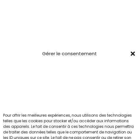
Blabla
Conditions générales
Confidentialité
Mentions Légales
Gérer le consentement
CGV
Newsletter
Pour ceux qui veulent être les 1ers informés avant le
reste du troupeau.
Pour offrir les meilleures expériences, nous utilisons des technologies
Email
telles que les cookies pour stocker et/ou accéder aux informations
des appareils. Le fait de consentir à ces technologies nous permettra
de traiter des données telles que le comportement de navigation ou
les ID uniques sur ce site. Le fait de ne pas consentir ou de retirer son