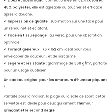
✔
Doux et absorbant
: confectionnée en
52% coton et
i
48% polyester
, elle est agréable au toucher et efficace
e
après la douche.
u
✔
Impression de qualité
: sublimation sur une face pour
x
un rendu net et éclatant.
✔
Face en tissu éponge
: au verso, pour une absorption
optimale.
✔
Format généreux
:
76 × 152 cm
, idéal pour vous
envelopper de douceur… et de sarcasme.
✔
Légère et résistante
: grammage de
360 g/m²
, parfaite
pour un usage quotidien.
Un cadeau original pour les amateurs d’humour piquant
!
Parfaite pour la maison, la plage ou la salle de sport, cette
serviette est idéale pour ceux qui aiment
l’humour
grinçant et le second degré
.