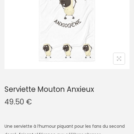
g
n
a
u
t
i
o
n
Serviette Mouton Anxieux
49.50
€
Une serviette à l’humour piquant pour les fans du second