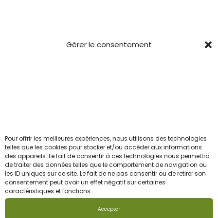
Conditions générales
Confidentialité
Mentions Légales
Gérer le consentement
CGV
Newsletter
Pour ceux qui veulent être les 1ers informés avant le
reste du troupeau.
Pour offrir les meilleures expériences, nous utilisons des technologies
Email
telles que les cookies pour stocker et/ou accéder aux informations
des appareils. Le fait de consentir à ces technologies nous permettra
de traiter des données telles que le comportement de navigation ou
les ID uniques sur ce site. Le fait de ne pas consentir ou de retirer son
J'accepte la politique de confidentialité
consentement peut avoir un effet négatif sur certaines
caractéristiques et fonctions.
Accepter