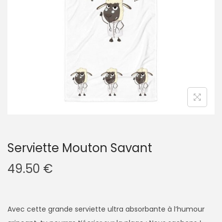
g
n
a
u
t
i
o
n
Serviette Mouton Savant
49.50
€
Avec cette grande serviette ultra absorbante à l’humour