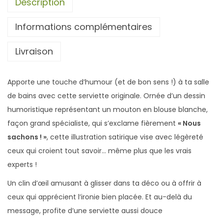
Description
r
Informations complémentaires
v
i
Livraison
e
t
t
Apporte une touche d’humour (et de bon sens !) à ta salle
e
de bains avec cette serviette originale. Ornée d’un dessin
M
humoristique représentant un mouton en blouse blanche,
o
façon grand spécialiste, qui s’exclame fièrement
« Nous
u
sachons ! »
, cette illustration satirique vise avec légèreté
t
ceux qui croient tout savoir… même plus que les vrais
o
experts !
n
Un clin d’œil amusant à glisser dans ta déco ou à offrir à
S
ceux qui apprécient l’ironie bien placée. Et au-delà du
a
message, profite d’une serviette aussi douce
v