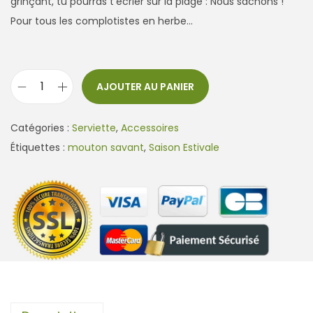
grinçant, tu pourras t’écrier sur la plage : Nous sachons !
Pour tous les complotistes en herbe…
AJOUTER AU PANIER
q
u
Catégories :
Serviette
,
Accessoires
a
Étiquettes :
mouton savant
,
Saison Estivale
n
t
i
t
é
d
e
S
e