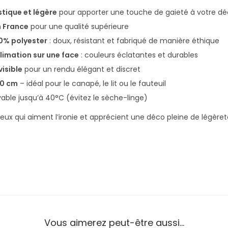
s
stique et légère
pour apporter une touche de gaieté à votre d
s
n France
pour une qualité supérieure
i
00% polyester
: doux, résistant et fabriqué de manière éthique
n
limation sur une face
: couleurs éclatantes et durables
M
visible
pour un rendu élégant et discret
o
40 cm
– idéal pour le canapé, le lit ou le fauteuil
u
vable jusqu’à 40°C (évitez le sèche-linge)
t
o
ceux qui aiment l’ironie et apprécient une déco pleine de légère
n
Vous aimerez peut-être aussi…