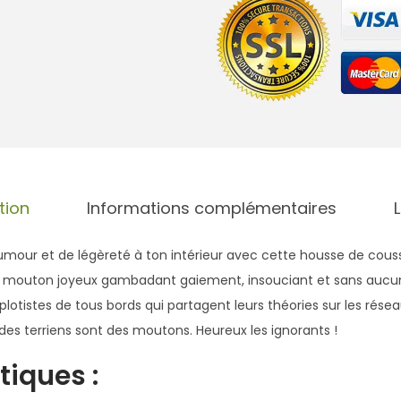
i
t
é
d
e
H
o
u
s
tion
Informations complémentaires
s
e
mour et de légèreté à ton intérieur avec cette housse de coussi
d
un mouton joyeux gambadant gaiement, insouciant et sans aucune
e
lotistes de tous bords qui partagent leurs théories sur les rése
C
des terriens sont des moutons. Heureux les ignorants !
o
tiques
:
u