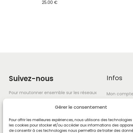
25.00
€
Suivez-nous
Infos
Pour moutonner ensemble sur les réseaux
Mon compt
sociaux. Et surtout n'oubliez pas d'ouvrir
À propos
Gérer le consentement
vos zoeils !
FAQ
Pour offrir les meilleures expériences, nous utilisons des technologies 
les cookies pour stocker et/ou accéder aux informations des appareils
Livraison-Re
de consentir à ces technologies nous permettra de traiter des donnée