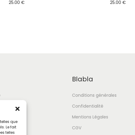
25.00
€
25.00
€
Blabla
e
Conditions générales
Confidentialité
Mentions Légales
telles que
. Le fait
tour
CGV
s telles