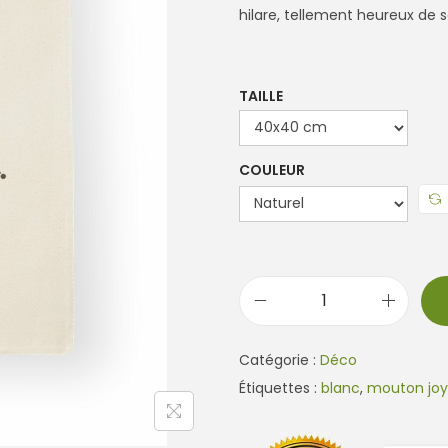
hilare, tellement heureux de 
TAILLE
COULEUR
q
u
Catégorie :
Déco
a
Étiquettes :
blanc
,
mouton jo
n
t