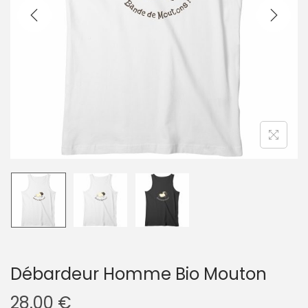
g
n
a
u
t
i
o
n
Débardeur Homme Bio Mouton
28.00
€