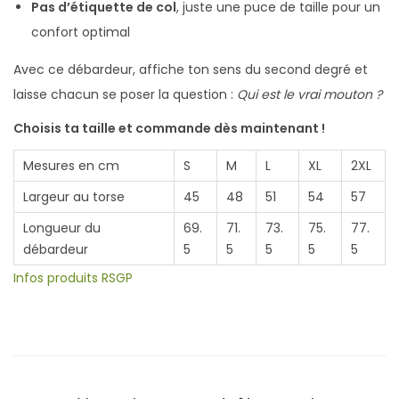
Pas d’étiquette de col
, juste une puce de taille pour un
n
confort optimal
Avec ce débardeur, affiche ton sens du second degré et
laisse chacun se poser la question :
Qui est le vrai mouton ?
Choisis ta taille et commande dès maintenant !
Mesures en cm
S
M
L
XL
2XL
Largeur au torse
45
48
51
54
57
Longueur du
69.
71.
73.
75.
77.
débardeur
5
5
5
5
5
Infos produits RSGP