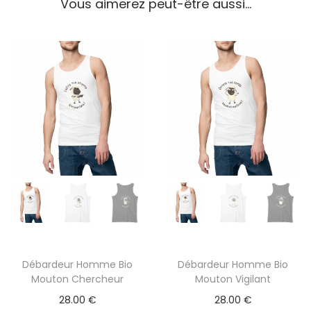
Vous aimerez peut-être aussi…
Débardeur Homme Bio
Débardeur Homme Bio
C
C
Mouton Chercheur
Mouton Vigilant
e
e
28.00
€
28.00
€