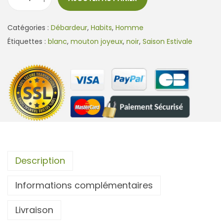
q
u
Catégories :
Débardeur
,
Habits
,
Homme
a
Étiquettes :
blanc
,
mouton joyeux
,
noir
,
Saison Estivale
n
t
i
t
é
d
e
D
é
Description
b
Informations complémentaires
a
r
Livraison
d