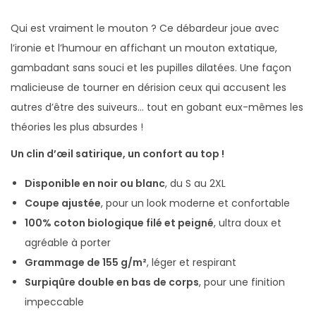
e
u
Qui est vraiment le mouton ? Ce débardeur joue avec
r
l’ironie et l’humour en affichant un mouton extatique,
H
gambadant sans souci et les pupilles dilatées. Une façon
o
malicieuse de tourner en dérision ceux qui accusent les
m
autres d’être des suiveurs… tout en gobant eux-mêmes les
m
théories les plus absurdes !
e
Un clin d’œil satirique, un confort au top !
B
Disponible en noir ou blanc
, du S au 2XL
i
Coupe ajustée
, pour un look moderne et confortable
o
100% coton biologique filé et peigné
, ultra doux et
M
agréable à porter
o
Grammage de 155 g/m²
, léger et respirant
u
Surpiqûre double en bas de corps
, pour une finition
t
impeccable
o