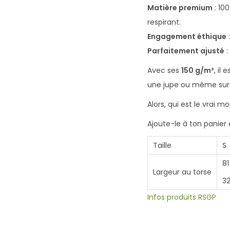
Matière premium
: 10
respirant.
Engagement éthique
Parfaitement ajusté
:
Avec ses
150 g/m²
, il
une jupe ou même sur u
Alors, qui est le vrai m
Ajoute-le à ton panier
Taille
S
8
Largeur au torse
32
Infos produits RSGP