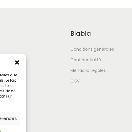
Blabla
e
Conditions générales
Confidentialité
Mentions Légales
telles que
. Le fait
tour
CGV
s telles
ait de ne
tif sur
férences