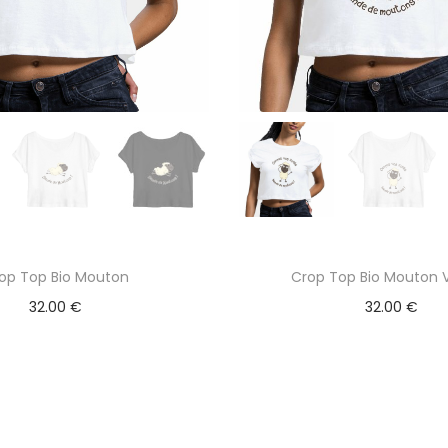
op Top Bio Mouton
Crop Top Bio Mouton V
32.00
€
32.00
€