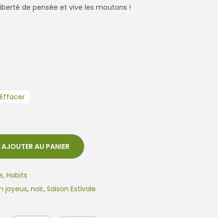
 liberté de pensée et vive les moutons !
Effacer
AJOUTER AU PANIER
e
,
Habits
 joyeux
,
noir
,
Saison Estivale