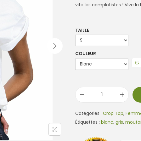
vite les complotistes ! Vive la
TAILLE
COULEUR
q
u
Catégories :
Crop Top
,
Femm
a
Étiquettes :
blanc
,
gris
,
mouton
n
t