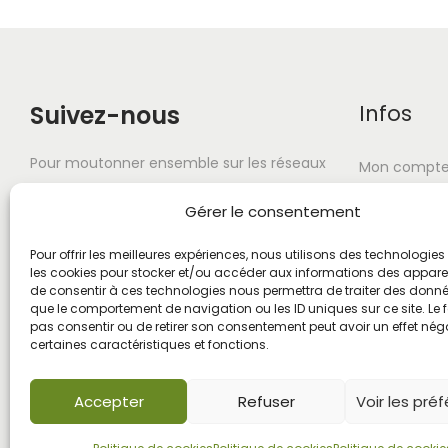
Suivez-nous
Infos
Pour moutonner ensemble sur les réseaux
Mon compt
sociaux. Et surtout n'oubliez pas d'ouvrir
À propos
Gérer le consentement
vos zoeils !
FAQ
Pour offrir les meilleures expériences, nous utilisons des technologies 
les cookies pour stocker et/ou accéder aux informations des appareils
Livraison-Re
de consentir à ces technologies nous permettra de traiter des donnée
que le comportement de navigation ou les ID uniques sur ce site. Le f
pas consentir ou de retirer son consentement peut avoir un effet néga
certaines caractéristiques et fonctions.
Accepter
Refuser
Voir les pré