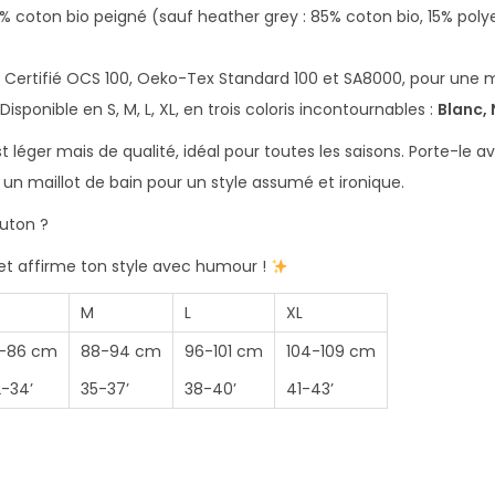
o
0% coton bio peigné (sauf heather grey : 85% coton bio, 15% polye
u
t
: Certifié OCS 100, Oeko-Tex Standard 100 et SA8000, pour une 
o
 Disponible en S, M, L, XL, en trois coloris incontournables :
Blanc, 
n
 est léger mais de qualité, idéal pour toutes les saisons. Porte-le a
n maillot de bain pour un style assumé et ironique.
outon ?
 et affirme ton style avec humour !
M
L
XL
1-86 cm
88-94 cm
96-101 cm
104-109 cm
-34’
35-37’
38-40’
41-43’