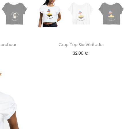
hercheur
Crop Top Bio Véritude
32.00
€