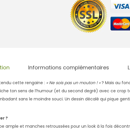
i
t
é
d
e
C
r
o
p
tion
Informations complémentaires
T
o
ntendu cette rengaine :
« Ne sois pas un mouton ! »
? Mais au fond
p
che ton sens de l’humour (et du second degré) avec ce crop to
B
mbadant sans le moindre souci. Un dessin décalé qui pique gent
i
o
er ?
M
pe ample et manches retroussées pour un look à la fois décont