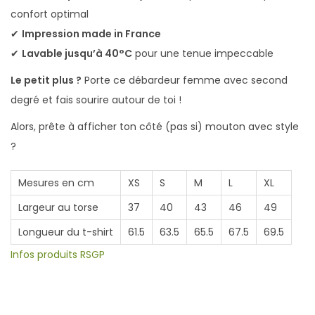
n
confort optimal
✔
Impression made in France
✔
Lavable jusqu’à 40°C
pour une tenue impeccable
Le petit plus ?
Porte ce débardeur femme avec second
degré et fais sourire autour de toi !
Alors, prête à afficher ton côté (pas si) mouton avec style
?
Mesures en cm
XS
S
M
L
XL
Largeur au torse
37
40
43
46
49
Longueur du t-shirt
61.5
63.5
65.5
67.5
69.5
Infos produits RSGP