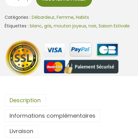
q
u
Catégories :
Débardeur
,
Femme
,
Habits
a
Étiquettes :
blanc
,
gris
,
mouton joyeux
,
noir
,
Saison Estivale
n
t
i
t
é
d
e
D
é
Description
b
Informations complémentaires
a
r
Livraison
d