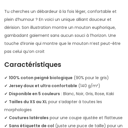
e
u
Tu cherches un débardeur à la fois léger, confortable et
r
plein d’humour ? En voici un unique alliant douceur et
F
dérision. Son illustration montre un mouton euphorique,
e
gambadant gaiement sans aucun souci à l’horizon. Une
m
touche d’ironie qui montre que le mouton n’est peut-être
m
pas celui qu’on croit
e
Caractéristiques
B
i
✔
100% coton peigné biologique
(90% pour le gris)
o
✔
Jersey doux et ultra confortable
(140 g/m²)
M
✔
Disponible en 5 couleurs
: Blanc, Noir, Gris, Rose, Kaki
o
✔
Tailles du XS au XL
pour s’adapter à toutes les
u
morphologies
t
✔
Coutures latérales
pour une coupe ajustée et flatteuse
o
✔
Sans étiquette de col
(juste une puce de taille) pour un