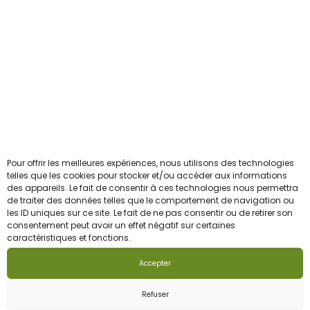
n
n
l
l
L
Mentions Légales
t
t
a
a
e
ê
ê
CGV
p
p
s
t
t
a
a
o
r
r
Newsletter
g
g
p
e
e
e
e
t
c
c
Pour ceux qui veulent être les 1ers informés avant le
d
d
i
h
h
reste du troupeau.
u
u
o
o
o
Pour offrir les meilleures expériences, nous utilisons des technologies
p
p
n
Email
telles que les cookies pour stocker et/ou accéder aux informations
i
i
r
r
des appareils. Le fait de consentir à ces technologies nous permettra
s
s
s
de traiter des données telles que le comportement de navigation ou
o
o
p
les ID uniques sur ce site. Le fait de ne pas consentir ou de retirer son
i
i
J'accepte la politique de confidentialité
d
d
consentement peut avoir un effet négatif sur certaines
e
e
e
caractéristiques et fonctions.
u
u
u
s
s
i
i
Accepter
v
s
s
t
t
e
u
u
Refuser
n