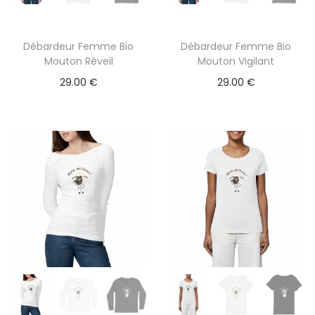
Débardeur Femme Bio
Débardeur Femme Bio
C
C
Mouton Réveil
Mouton Vigilant
e
e
29.00
€
29.00
€
p
p
r
r
o
o
d
d
u
u
i
i
t
t
a
a
p
p
l
l
u
u
s
s