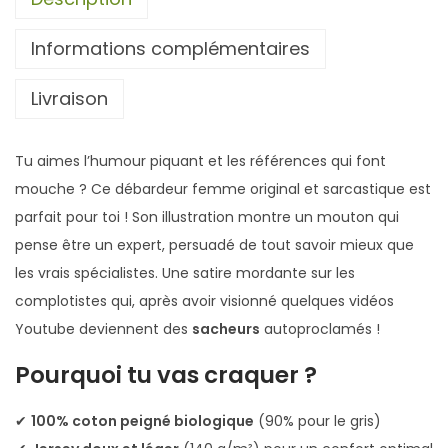
b
Informations complémentaires
a
r
Livraison
d
e
u
Tu aimes l’humour piquant et les références qui font
r
mouche ? Ce débardeur femme original et sarcastique est
F
parfait pour toi ! Son illustration montre un mouton qui
e
pense être un expert, persuadé de tout savoir mieux que
m
les vrais spécialistes. Une satire mordante sur les
m
complotistes qui, après avoir visionné quelques vidéos
e
Youtube deviennent des
sacheurs
autoproclamés !
B
Pourquoi tu vas craquer ?
i
o
✔
100% coton peigné biologique
(90% pour le gris)
M