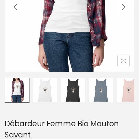
g
n
a
u
t
i
o
n
Débardeur Femme Bio Mouton
Savant