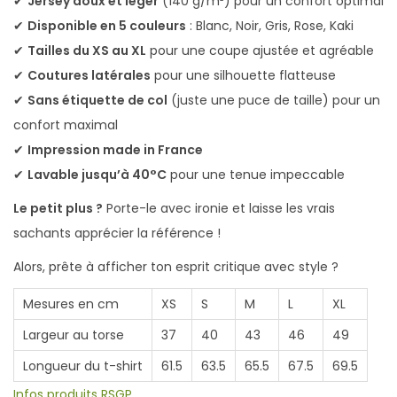
✔
Jersey doux et léger
(140 g/m²) pour un confort optimal
o
✔
Disponible en 5 couleurs
: Blanc, Noir, Gris, Rose, Kaki
u
✔
Tailles du XS au XL
pour une coupe ajustée et agréable
t
✔
Coutures latérales
pour une silhouette flatteuse
o
✔
Sans étiquette de col
(juste une puce de taille) pour un
n
confort maximal
S
✔
Impression made in France
a
✔
Lavable jusqu’à 40°C
pour une tenue impeccable
v
Le petit plus ?
Porte-le avec ironie et laisse les vrais
a
sachants apprécier la référence !
n
t
Alors, prête à afficher ton esprit critique avec style ?
Mesures en cm
XS
S
M
L
XL
Largeur au torse
37
40
43
46
49
Longueur du t-shirt
61.5
63.5
65.5
67.5
69.5
Infos produits RSGP