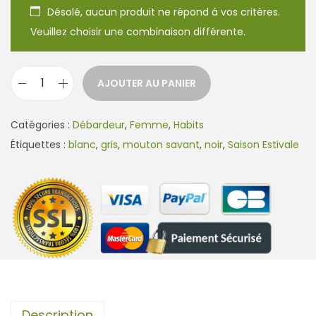
Désolé, aucun produit ne répond à vos critères.
Veuillez choisir une combinaison différente.
AJOUTER AU PANIER
q
u
Catégories :
Débardeur
,
Femme
,
Habits
a
Étiquettes :
blanc
,
gris
,
mouton savant
,
noir
,
Saison Estivale
n
t
i
t
é
d
e
D
é
Description