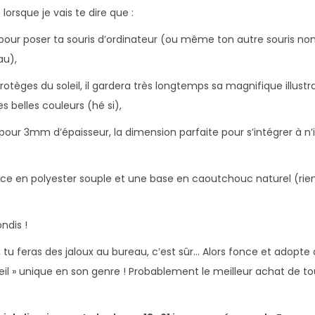
R
 lorsque je vais te dire que :
é
ue pour poser ta souris d’ordinateur (ou même ton autre souris 
v
au),
e
i
rotèges du soleil, il gardera très longtemps sa magnifique illust
l
 belles couleurs (hé si),
 pour 3mm d’épaisseur, la dimension parfaite pour s’intégrer à 
ace en polyester souple et une base en caoutchouc naturel (rien 
ondis !
tu feras des jaloux au bureau, c’est sûr… Alors fonce et adopte 
il » unique en son genre ! Probablement le meilleur achat de tou