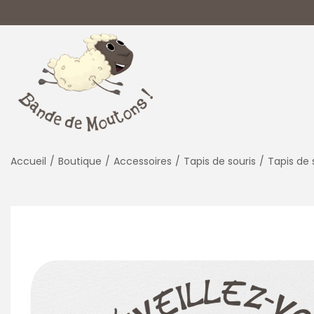
P
P
a
a
s
s
s
s
Accueil
/
Boutique
/
Accessoires
/
Tapis de souris
/
Tapis de 
e
e
r
r
à
a
l
u
a
c
n
o
a
n
v
t