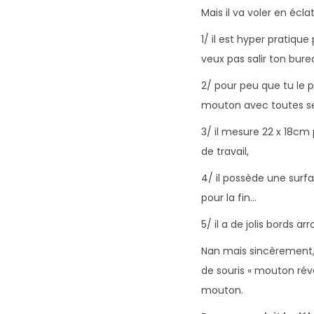
Mais il va voler en éclat
1/ il est hyper pratiq
veux pas salir ton bure
2/ pour peu que tu le p
mouton avec toutes ses
3/ il mesure 22 x 18cm
de travail,
4/ il possède une surf
pour la fin…
5/ il a de jolis bords arr
Nan mais sincèrement, 
de souris « mouton réve
mouton.