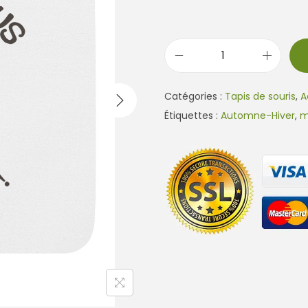
q
u
Catégories :
Tapis de souris
,
A
a
Étiquettes :
Automne-Hiver
,
m
n
t
i
t
é
d
e
T
a
p