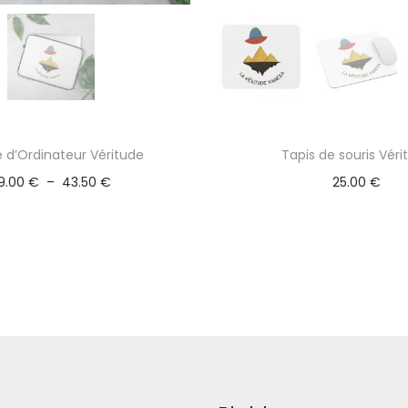
 d’Ordinateur Véritude
Tapis de souris Véri
P
9.00
€
–
43.50
€
25.00
€
l
a
g
e
d
e
p
r