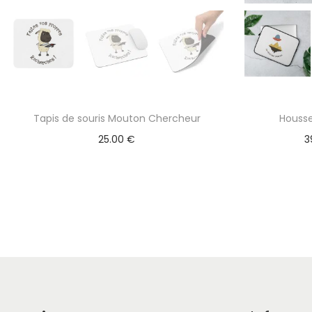
9
.
0
0
€
Tapis de souris Mouton Chercheur
Housse
à
25.00
€
3
4
3
.
5
0
€