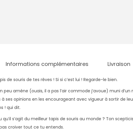
i
s
d
e
s
o
u
r
Informations complémentaires
Livraison
i
s
is de souris de tes rêves ! Si si c’est lui ! Regarde-le bien.
M
on peu amène (ouais, il a pas l’air commode j’avoue) muni d’u
o
s à ses opinions en les encourageant avec vigueur à sortir de leu
u
! qui dit.
t
 qu’il s’agit du meilleur tapis de souris au monde ? Ton sceptic
o
 pas croiver tout ce tu entends.
n