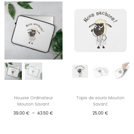
Housse Ordinateur
Tapis de souris Mouton
C
Mouton Savant
Savant
e
P
39.00
€
–
43.50
€
25.00
€
p
l
r
a