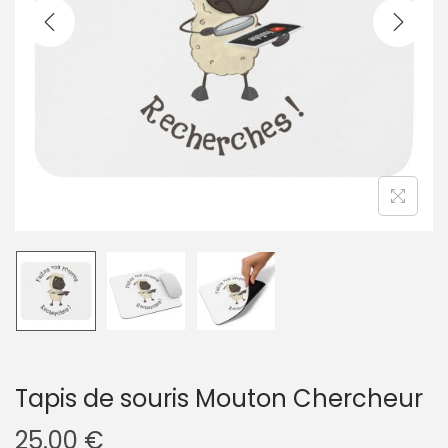
g
n
a
u
t
i
o
n
Tapis de souris Mouton Chercheur
25.00
€