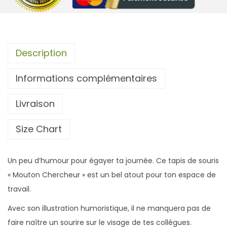
d
e
T
a
Description
p
Informations complémentaires
i
s
Livraison
d
e
Size Chart
s
o
Un peu d’humour pour égayer ta journée. Ce tapis de souris
u
« Mouton Chercheur » est un bel atout pour ton espace de
r
travail.
i
s
Avec son illustration humoristique, il ne manquera pas de
M
faire naître un sourire sur le visage de tes collègues.