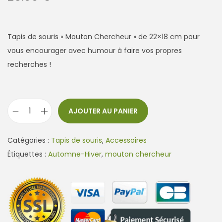
Tapis de souris « Mouton Chercheur » de 22×18 cm pour
vous encourager avec humour à faire vos propres
recherches !
AJOUTER AU PANIER
q
u
Catégories :
Tapis de souris
,
Accessoires
a
Étiquettes :
Automne-Hiver
,
mouton chercheur
n
t
i
t
é