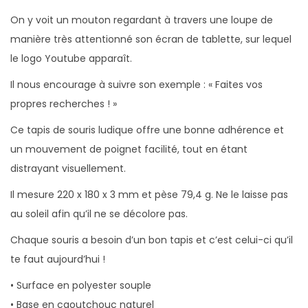
o
On y voit un mouton regardant à travers une loupe de
u
manière très attentionné son écran de tablette, sur lequel
t
le logo Youtube apparaît.
o
Il nous encourage à suivre son exemple : « Faites vos
n
propres recherches ! »
C
h
Ce tapis de souris ludique offre une bonne adhérence et
e
un mouvement de poignet facilité, tout en étant
r
distrayant visuellement.
c
Il mesure 220 x 180 x 3 mm et pèse 79,4 g. Ne le laisse pas
h
au soleil afin qu’il ne se décolore pas.
e
u
Chaque souris a besoin d’un bon tapis et c’est celui-ci qu’il
r
te faut aujourd’hui !
• Surface en polyester souple
• Base en caoutchouc naturel