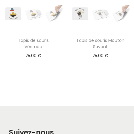
v
e
n
t
Tapis de souris
Tapis de souris Mouton
ê
Véritude
Savant
t
25.00
€
25.00
€
r
e
c
h
o
i
s
i
e
Suivez-nous
s