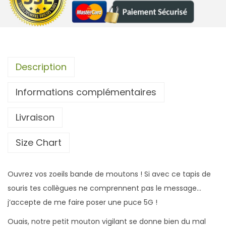
é
d
e
T
a
Description
p
Informations complémentaires
i
s
Livraison
d
e
Size Chart
s
o
Ouvrez vos zoeils bande de moutons ! Si avec ce tapis de
u
souris tes collègues ne comprennent pas le message…
r
j’accepte de me faire poser une puce 5G !
i
s
Ouais, notre petit mouton vigilant se donne bien du mal