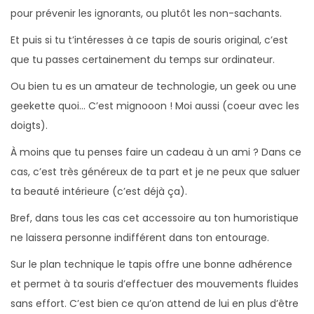
M
pour prévenir les ignorants, ou plutôt les non-sachants.
o
Et puis si tu t’intéresses à ce tapis de souris original, c’est
u
que tu passes certainement du temps sur ordinateur.
t
Ou bien tu es un amateur de technologie, un geek ou une
o
geekette quoi… C’est mignooon ! Moi aussi (coeur avec les
n
doigts).
V
i
À moins que tu penses faire un cadeau à un ami ? Dans ce
g
cas, c’est très généreux de ta part et je ne peux que saluer
i
ta beauté intérieure (c’est déjà ça).
l
Bref, dans tous les cas cet accessoire au ton humoristique
a
ne laissera personne indifférent dans ton entourage.
n
t
Sur le plan technique le tapis offre une bonne adhérence
et permet à ta souris d’effectuer des mouvements fluides
sans effort. C’est bien ce qu’on attend de lui en plus d’être