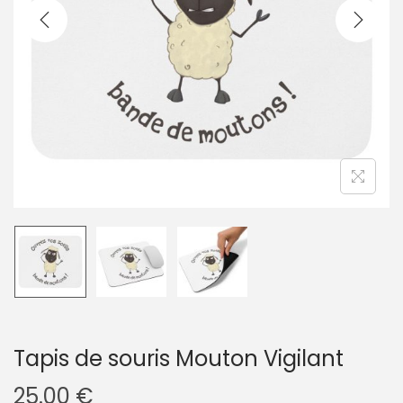
g
n
a
u
t
i
o
n
Tapis de souris Mouton Vigilant
25.00
€