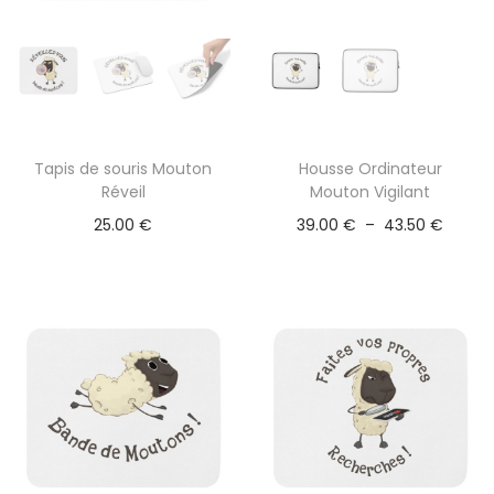
Tapis de souris Mouton
Housse Ordinateur
C
Réveil
Mouton Vigilant
e
P
25.00
€
39.00
€
–
43.50
€
p
l
r
a
o
g
d
e
u
d
i
e
t
p
a
r
p