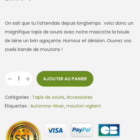
On sait que tu l’attendais depuis longtemps : voici donc un
magnifique tapis de souris avec notre mascotte la boule
de laine un brin agaçante. Humour et dérision. Ouvrez vos
zoeils bande de moutons !
AJOUTER AU PANIER
q
u
Catégories :
Tapis de souris
,
Accessoires
a
Étiquettes :
Automne-Hiver
,
mouton vigilant
n
t
i
t