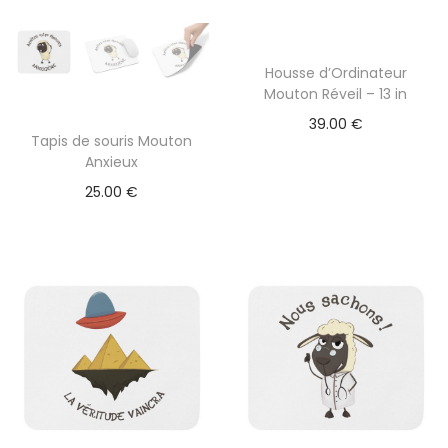
0
n
s
€
Housse d’Ordinateur
.
Mouton Réveil – 13 in
L
39.00
€
e
Tapis de souris Mouton
Anxieux
s
25.00
€
o
p
t
i
o
n
s
p
e
u