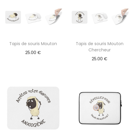
i
l
x
u
s
:
i
3
e
Tapis de souris Mouton
Tapis de souris Mouton
9
u
Chercheur
.
25.00
€
r
25.00
€
0
s
0
v
a
€
r
à
i
4
a
3
t
.
i
5
o