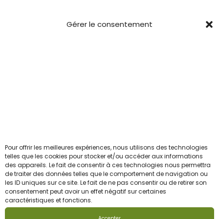
Conditions générales
i
Gérer le consentement
t
Confidentialité
Mentions Légales
CGV
Newsletter
Pour ceux qui veulent être les 1ers informés avant le
reste du troupeau.
Pour offrir les meilleures expériences, nous utilisons des technologies
Email
telles que les cookies pour stocker et/ou accéder aux informations
des appareils. Le fait de consentir à ces technologies nous permettra
de traiter des données telles que le comportement de navigation ou
les ID uniques sur ce site. Le fait de ne pas consentir ou de retirer son
J'accepte la politique de confidentialité
consentement peut avoir un effet négatif sur certaines
caractéristiques et fonctions.
Accepter