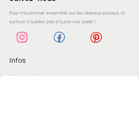
s
Pour moutonner ensemble sur les réseaux sociaux. Et
u
surtout n'oubliez pas d'ouvrir vos zoeils !
r
l
a
p
Infos
a
g
Mon compte
e
d
À propos
u
FAQ
p
Livraison-Retour
r
o
Blabla
d
u